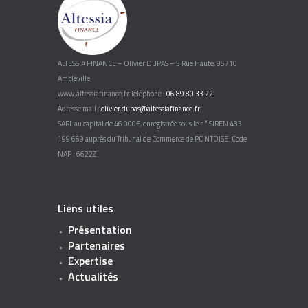
ALTESSIA FINANCE – Olivier DUPAS – 5 Rue Haute, 95710
Ambleville
www.altessiafinance.fr Téléphone :
06 89 80 33 22
Adresse mail :
olivier.dupas@altessiafinance.fr
SARL au capital de 46 000€, enregistrée sous le n° SIREN 483
199 659 auprès du Tribunal de Commerce de PONTOISE. Code
NAF : 6622Z
Liens utiles
Présentation
Partenaires
Expertise
Actualités