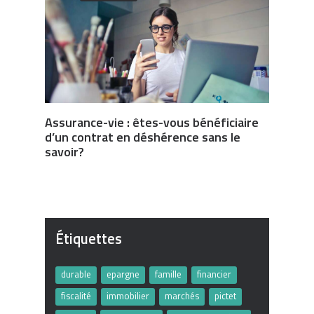
Assurance-vie : êtes-vous bénéficiaire
d’un contrat en déshérence sans le
savoir?
Étiquettes
durable
epargne
famille
financier
fiscalité
immobilier
marchés
pictet