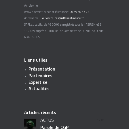
Ambleville
www.altessiafinance.fr Téléphone :
06 89 80 33 22
Adresse mail :
olivier.dupas@altessiafinance.fr
SARL au capital de 46 000€, enregistrée sous le n° SIREN 483
199 659 auprès du Tribunal de Commerce de PONTOISE. Code
NAF : 6622Z
Liens utiles
Présentation
Partenaires
Expertise
Actualités
Articles récents
ACTUS
1718
Parole de CGP