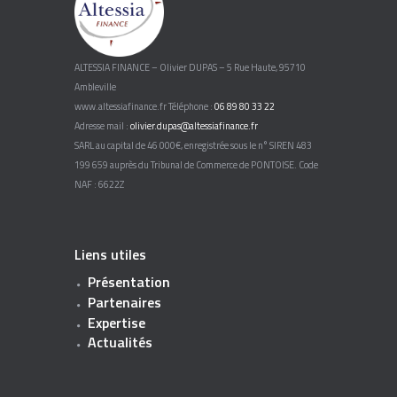
ALTESSIA FINANCE – Olivier DUPAS – 5 Rue Haute, 95710
Ambleville
www.altessiafinance.fr Téléphone :
06 89 80 33 22
Adresse mail :
olivier.dupas@altessiafinance.fr
SARL au capital de 46 000€, enregistrée sous le n° SIREN 483
199 659 auprès du Tribunal de Commerce de PONTOISE. Code
NAF : 6622Z
Liens utiles
Présentation
Partenaires
Expertise
Actualités