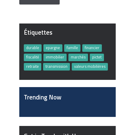
Étiquettes
durable
epargne
famille
financier
fiscalité
immobilier
marchés
pictet
retraite
transmission
valeurs mobilières
Trending Now