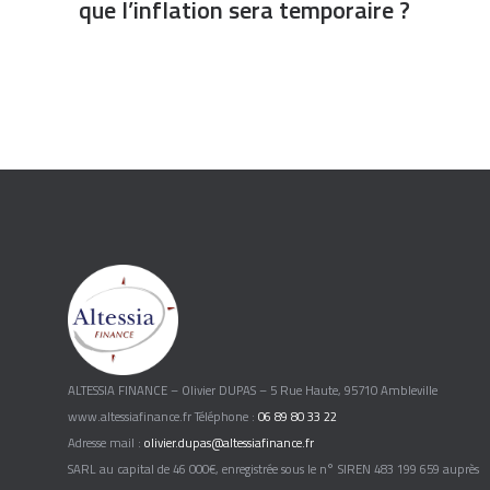
que l’inflation sera temporaire ?
ALTESSIA FINANCE – Olivier DUPAS – 5 Rue Haute, 95710 Ambleville
www.altessiafinance.fr Téléphone :
06 89 80 33 22
Adresse mail :
olivier.dupas@altessiafinance.fr
SARL au capital de 46 000€, enregistrée sous le n° SIREN 483 199 659 auprès