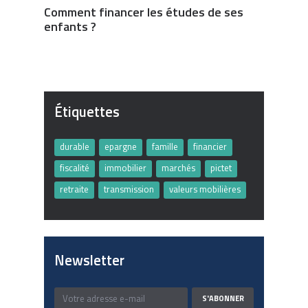
Comment financer les études de ses
enfants ?
Étiquettes
durable
epargne
famille
financier
fiscalité
immobilier
marchés
pictet
retraite
transmission
valeurs mobilières
Newsletter