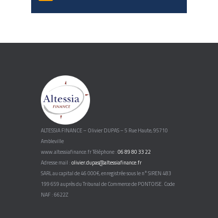
ALTESSIA FINANCE – Olivier DUPAS – 5 Rue Haute, 95710
Ambleville
www.altessiafinance.fr Téléphone :
06 89 80 33 22
Adresse mail :
olivier.dupas@altessiafinance.fr
SARL au capital de 46 000€, enregistrée sous le n° SIREN 483
199 659 auprès du Tribunal de Commerce de PONTOISE. Code
NAF : 6622Z